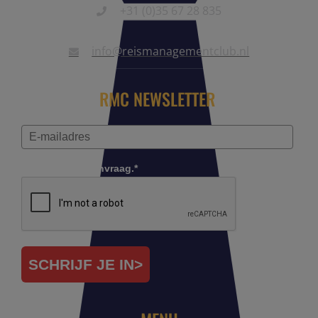
+31 (0)35 67 28 835
info@reismanagementclub.nl
RMC NEWSLETTER
Controleer je aanvraag.*
SCHRIJF JE IN>