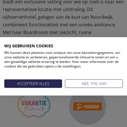
biedt een exclusieve setting voor wie op zoek is naar een
representatieve locatie met uitstraling. Dit
vijfsterrenhotel, gelegen aan de kust van Noordwijk,
combineert functionaliteit met een unieke ambiance.
Met haar Boardroom met zeezicht, ruime
conferentiezalen en diverse […]
WIJ GEBRUIKEN COOKIES
We kunnen deze plaatsen voor analyse van onze bezoekersgegevens, om
onze website te verbeteren, gepersonaliseerde inhoud te tonen en om u
een geweldige website-ervaring te bieden. Voor meer informatie over de
cookies die we gebruiken opent u de instellingen.
ONZE PARTNERS
ACCEPTEER ALLES
NEE, PAS AAN