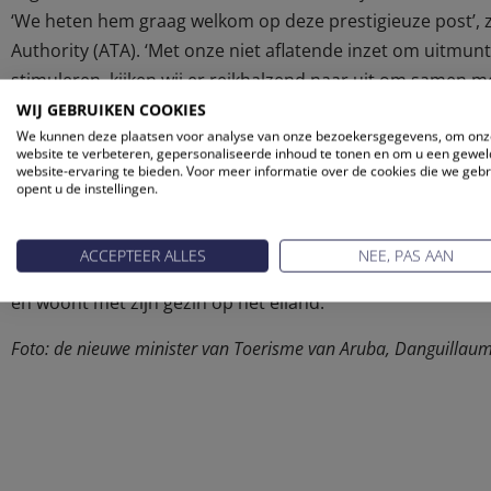
‘We heten hem graag welkom op deze prestigieuze post’, z
Authority (ATA). ‘Met onze niet aflatende inzet om uitmunt
stimuleren, kijken wij er reikhalzend naar uit om samen 
toerisme op Aruba op peil te houden en het uiteraard naar
WIJ GEBRUIKEN COOKIES
We kunnen deze plaatsen voor analyse van onze bezoekersgegevens, om onz
Aangezien toerisme de belangrijkste pijler onder de econ
website te verbeteren, gepersonaliseerde inhoud te tonen en om u een gewel
website-ervaring te bieden. Voor meer informatie over de cookies die we geb
als een belangrijke. Danguillaume Oduber heeft veel best
opent u de instellingen.
waaronder transport, infrastructuur, milieuzaken, toerisme
gewaardeerd parlementslid.
ACCEPTEER ALLES
NEE, PAS AAN
Danguillaume Oduber startte zijn politieke loopbaan in 201
en woont met zijn gezin op het eiland.
Foto: de nieuwe minister van Toerisme van Aruba, Danguillau