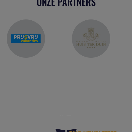
ONZE PARTNERS
r het platform voor de reisbranche. Meld je aan als partn