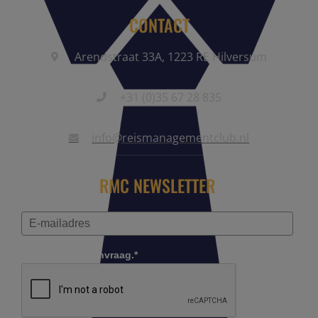
CONTACT
Arendstraat 33A, 1223 RE Hilversum
+31 (0)35 67 28 835
info@reismanagementclub.nl
RMC NEWSLETTER
Controleer je aanvraag.*