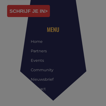
SCHRIJF JE IN>
MENU
Home
Partners
Events
Community
Nieuwsbrief
Contact