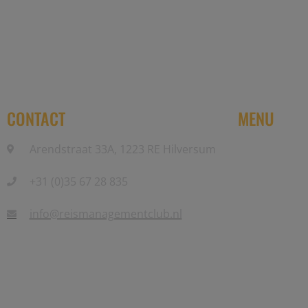
Reis Management Club: ruim 30 jaa
CONTACT
MENU
Arendstraat 33A, 1223 RE Hilversum
Home
+31 (0)35 67 28 835
Partners
Events
info@reismanagementclub.nl
Community
Nieuwsbrief
Contact