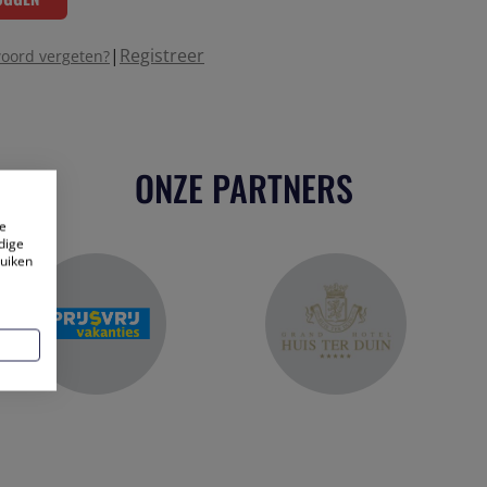
|
Registreer
oord vergeten?
ONZE PARTNERS
e
dige
ruiken