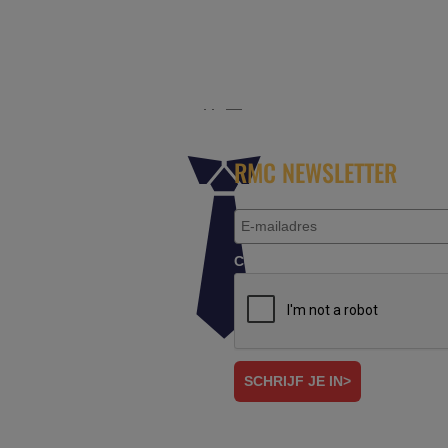
r het platform voor de reisbranche. Meld je aan als partn
RMC NEWSLETTER
Controleer je aanvraag.*
SCHRIJF JE IN>