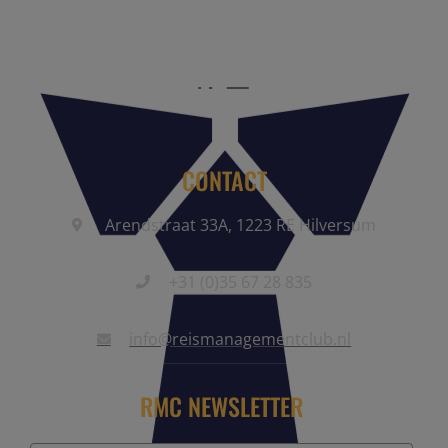
community.
CONTACT
Arendstraat 33A, 1223 RE Hilversum
+31 (0)35 67 28 835
info@reismanagementclub.nl
RMC NEWSLETTER