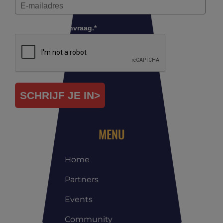
Controleer je aanvraag.*
SCHRIJF JE IN>
MENU
Home
Partners
Events
Community