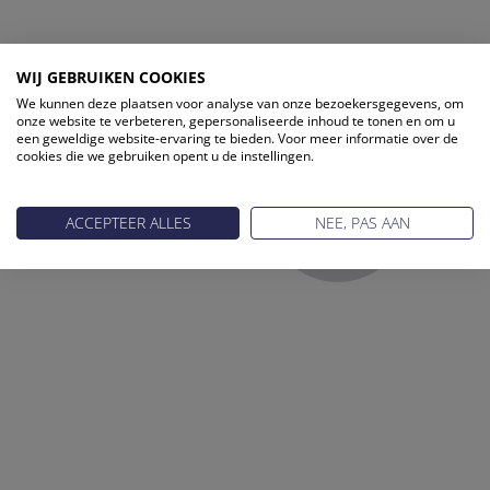
ONZE PARTNERS
WIJ GEBRUIKEN COOKIES
We kunnen deze plaatsen voor analyse van onze bezoekersgegevens, om
onze website te verbeteren, gepersonaliseerde inhoud te tonen en om u
een geweldige website-ervaring te bieden. Voor meer informatie over de
cookies die we gebruiken opent u de instellingen.
ACCEPTEER ALLES
NEE, PAS AAN
Reis Management Club: ruim 30 jaar het platform voor de
reisbranche. Meld je aan als partner of word lid van onze