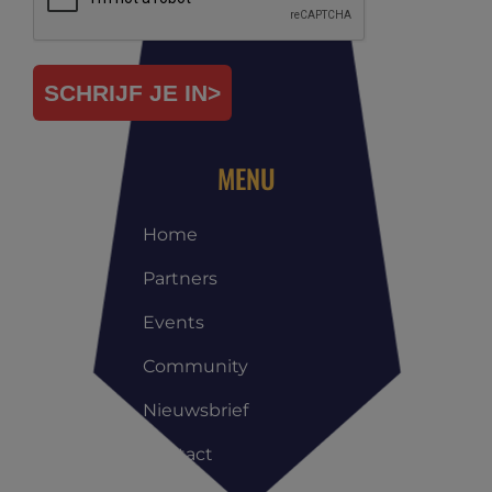
SCHRIJF JE IN>
MENU
Home
Partners
Events
Community
Nieuwsbrief
Contact