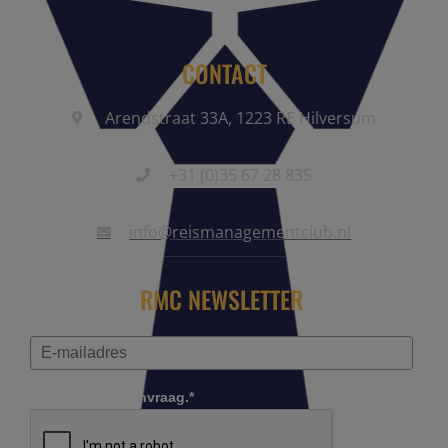
CONTACT
Arendstraat 33A, 1223 RE Hilversum
+31 (0)35 67 28 835
info@reismanagementclub.nl
RMC NEWSLETTER
Controleer je aanvraag.*